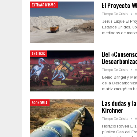
El Proyecto Wil
EXTRACTIVISMO
Tiempo De Crisis
A
Jesús Luque El Pro
Estados Unidos, ubic
mediados de marzo 
Del «Consenso
ANÁLISIS
Descarboniza
Tiempo De Crisis
A
Breno Bringel y Mar
de la Descarboniza
matriz energética 
Las dudas y l
ECONOMÍA
Kirchner
Tiempo De Crisis
A
Horacio Rovelli El 
pública Gas del Est