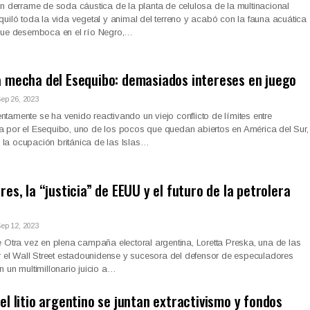
n derrame de soda cáustica de la planta de celulosa de la multinacional
uiló toda la vida vegetal y animal del terreno y acabó con la fauna acuática
que desemboca en el río Negro,…
a mecha del Esequibo: demasiados intereses en juego
ep 26, 2023
amente se ha venido reactivando un viejo conflicto de límites entre
 por el Esequibo, uno de los pocos que quedan abiertos en América del Sur,
n la ocupación británica de las Islas…
res, la “justicia” de EEUU y el futuro de la petrolera
ep 12, 2023
 Otra vez en plena campaña electoral argentina, Loretta Preska, una de las
r el Wall Street estadounidense y sucesora del defensor de especuladores
un multimillonario juicio a…
el litio argentino se juntan extractivismo y fondos