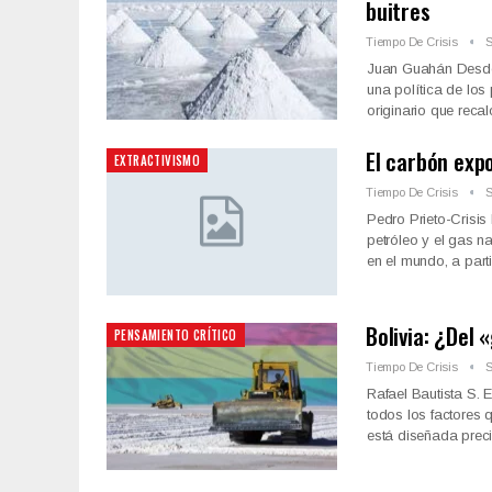
buitres
Tiempo De Crisis
S
Juan Guahán Desde 
una política de los
originario que reca
El carbón exp
EXTRACTIVISMO
Tiempo De Crisis
S
Pedro Prieto-Crisi
petróleo y el gas na
en el mundo, a part
Bolivia: ¿Del «
PENSAMIENTO CRÍTICO
Tiempo De Crisis
S
Rafael Bautista S. 
todos los factores 
está diseñada pre