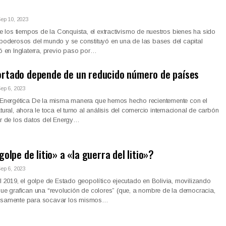
ep 10, 2023
los tiempos de la Conquista, el extractivismo de nuestros bienes ha sido
 poderosos del mundo y se constituyó en una de las bases del capital
ló en Inglaterra, previo paso por…
ortado depende de un reducido número de países
ep 6, 2023
s Energética De la misma manera que hemos hecho recientemente con el
tural, ahora le toca el turno al análisis del comercio internacional de carbón
ir de los datos del Energy…
golpe de litio» a «la guerra del litio»?
ep 6, 2023
El 2019, el golpe de Estado geopolítico ejecutado en Bolivia, movilizando
que grafican una “revolución de colores” (que, a nombre de la democracia,
cisamente para socavar los mismos…