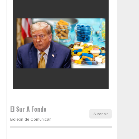
Los latinos le van dando la espalda a Trump
El Sur A Fondo
Suscribir
Boletín de Comunican