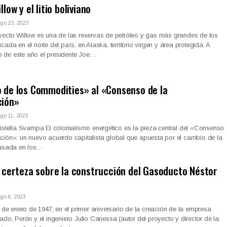
low y el litio boliviano
go 23, 2023
yecto Willow es una de las reservas de petróleo y gas más grandes de los
ada en el norte del país, en Alaska, territorio virgen y área protegida. A
de este año el presidente Joe…
 de los Commodities» al «Consenso de la
ción»
go 11, 2023
istella Svampa El colonialismo energético es la pieza central del «Consenso
ción»: un nuevo acuerdo capitalista global que apuesta por el cambio de la
basada en los…
a certeza sobre la construcción del Gasoducto Néstor
go 6, 2023
1 de enero de 1947, en el primer aniversario de la creación de la empresa
ado, Perón y el ingeniero Julio Canessa (autor del proyecto y director de la