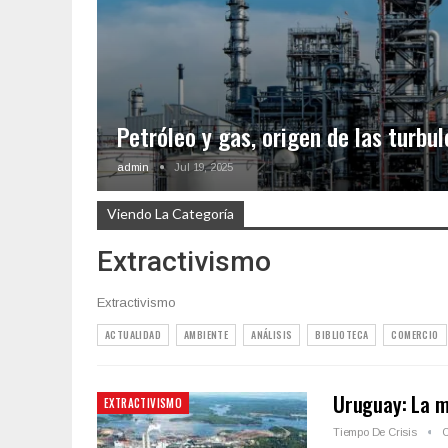
Petróleo y gas, origen de las turbu
admin
Jul 19, 2025
Viendo La Categoría
Extractivismo
Extractivismo
ACTUALIDAD
AMBIENTE
ANÁLISIS
BIBLIOTECA
COMERCIO
Uruguay: La m
EXTRACTIVISMO
Tiempo De Crisis
O