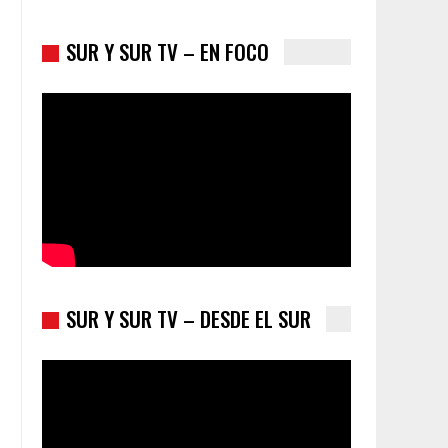
SUR Y SUR TV – EN FOCO
Colombia va a la urnas: el primer test electoral
hacia las presidenciales
SUR Y SUR TV – DESDE EL SUR