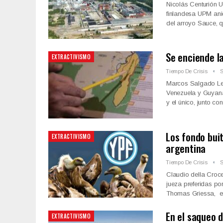
Nicolás Centurión U
finlandesa UPM aniq
del arroyo Sauce, 
Se enciende l
EXTRACTIVISMO
Tiempo De Crisis
S
Marcos Salgado Lent
Venezuela y Guyana
y el único, junto co
Los fondo buit
EXTRACTIVISMO
argentina
Tiempo De Crisis
S
Claudio della Croce
jueza preferidas po
Thomas Griessa, en 
En el saqueo d
EXTRACTIVISMO