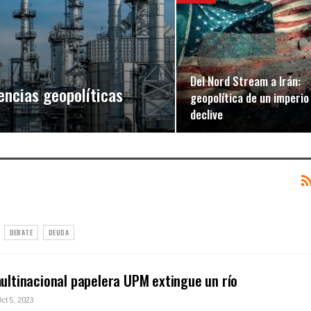
Del Nord Stream a Irán:
lencias geopolíticas
geopolítica de un imperio
declive
DEBATE
DEUDA
ultinacional papelera UPM extingue un río
ct 5, 2023