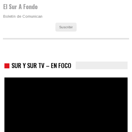
El Sur A Fondo
Boletín de Comunican
Suscribir
SUR Y SUR TV – EN FOCO
Colombia va a la urnas: el primer test electoral hacia las
presidenciales