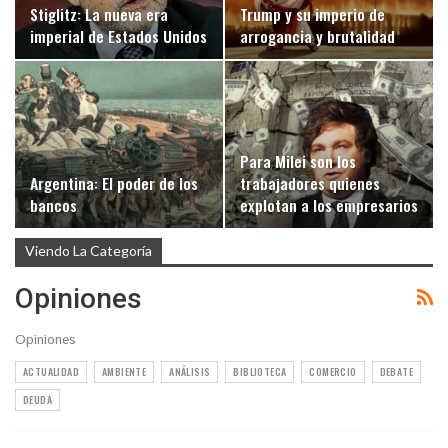
Stiglitz: La nueva era
Trump y su imperio de
imperial de Estados Unidos
arrogancia y brutalidad
Para Milei son los
Argentina: El poder de los
trabajadores quienes
bancos
explotan a los empresarios
Viendo La Categoría
Opiniones
Opiniones
ACTUALIDAD
AMBIENTE
ANÁLISIS
BIBLIOTECA
COMERCIO
DEBATE
DEUDA