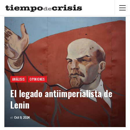
ANÁLISIS
OPINIONES
El legado antiimperialista de
Lenin
el
Oct 9, 2024