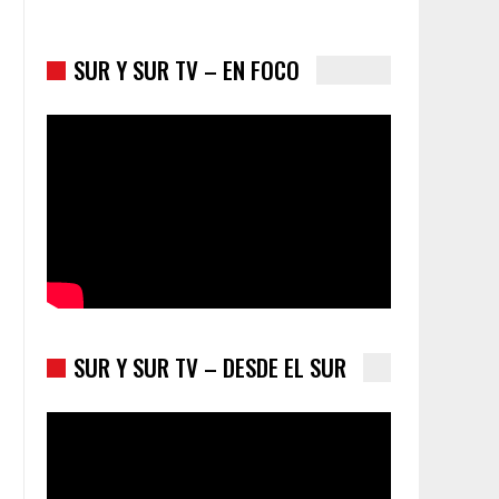
SUR Y SUR TV – EN FOCO
Colombia va a la urnas: el primer test electoral
hacia las presidenciales
SUR Y SUR TV – DESDE EL SUR