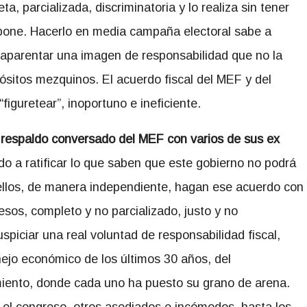
ta, parcializada, discriminatoria y lo realiza sin tener
opone. Hacerlo en media campaña electoral sabe a
 aparentar una imagen de responsabilidad que no la
pósitos mezquinos. El acuerdo fiscal del MEF y del
figuretear”, inoportuno e ineficiente.
e respaldo conversado del MEF con varios de sus ex
ido a ratificar lo que saben que este gobierno no podrá
e ellos, de manera independiente, hagan ese acuerdo con
esos, completo y no parcializado, justo y no
uspiciar una real voluntad de responsabilidad fiscal,
nejo económico de los últimos 30 años, del
ento, donde cada uno ha puesto su grano de arena.
el congreso, otros asediados e incómodos, hasta los