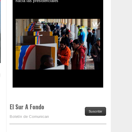
Los latinos le van dando la espalda a Trump
El Sur A Fondo
Suscribir
Boletín de Comunican