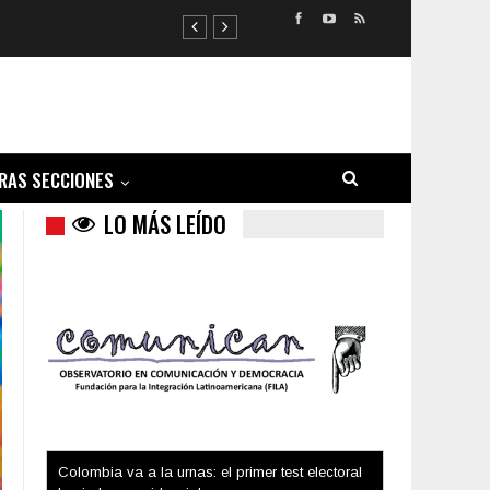
RAS SECCIONES
LO MÁS LEÍDO
Trump y las drogas: la viga en los propios ojos