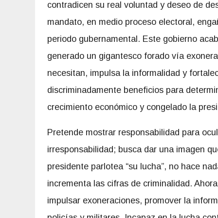
contradicen su real voluntad y deseo de de
mandato, en medio proceso electoral, enga
periodo gubernamental. Este gobierno aca
generado un gigantesco forado vía exonerac
necesitan, impulsa la informalidad y fortal
discriminadamente beneficios para determin
crecimiento económico y congelado la presió
Pretende mostrar responsabilidad para ocul
irresponsabilidad; busca dar una imagen que
presidente parlotea “su lucha”, no hace nada
incrementa las cifras de criminalidad. Ahor
impulsar exoneraciones, promover la inform
policías y militares. Incapaz en la lucha co