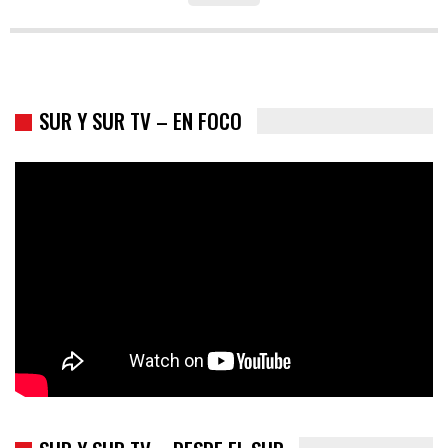
SUR Y SUR TV – EN FOCO
Colombia va a la urnas: el primer test electoral hacia las
presidenciales
SUR Y SUR TV – DESDE EL SUR