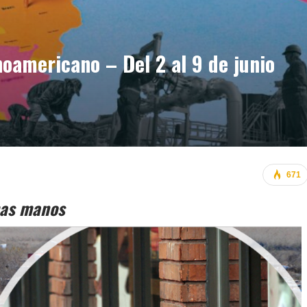
americano – Del 2 al 9 de junio
671
mas manos