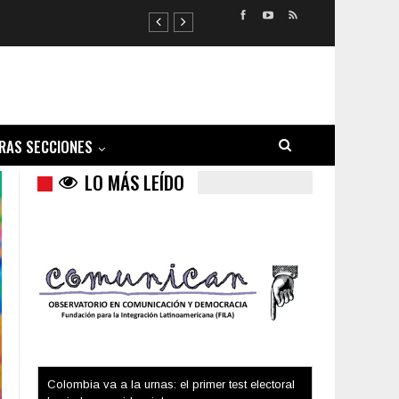
RAS SECCIONES
LO MÁS LEÍDO
Trump y las drogas: la viga en los propios ojos