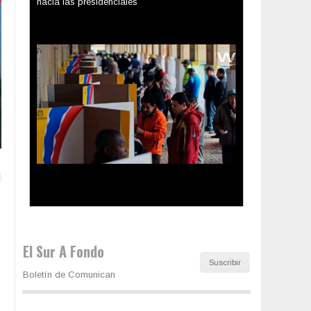
Los latinos le van dando la espalda a Trump
El Sur A Fondo
Suscribir
Boletín de Comunican