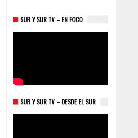
SUR Y SUR TV – EN FOCO
Colombia va a la urnas: el primer test electoral
hacia las presidenciales
SUR Y SUR TV – DESDE EL SUR