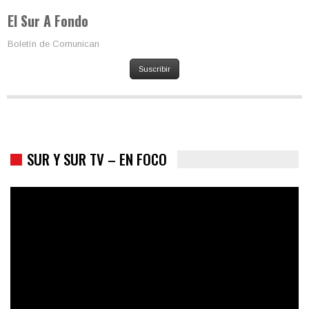
El Sur A Fondo
Boletín de Comunican
Suscribir
SUR Y SUR TV – EN FOCO
Colombia va a la urnas: el primer test electoral hacia las
presidenciales