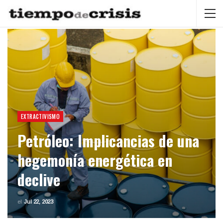
EXTRACTIVISMO
Petróleo: Implicancias de una
hegemonía energética en
declive
el
Jul 22, 2023