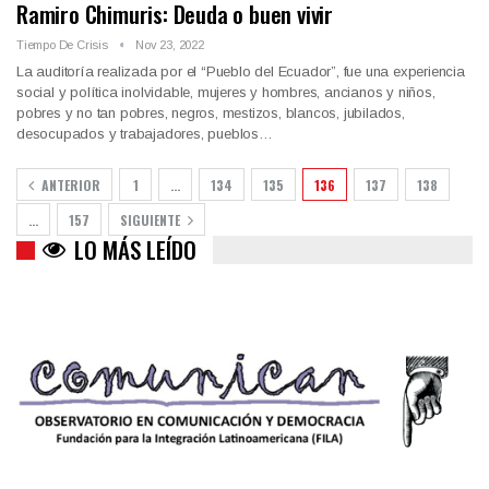
Ramiro Chimuris: Deuda o buen vivir
Tiempo De Crisis
Nov 23, 2022
La auditoría realizada por el “Pueblo del Ecuador”, fue una experiencia
social y política inolvidable, mujeres y hombres, ancianos y niños,
pobres y no tan pobres, negros, mestizos, blancos, jubilados,
desocupados y trabajadores, pueblos…
ANTERIOR
1
…
134
135
136
137
138
…
157
SIGUIENTE
LO MÁS LEÍDO
Colombia va a la urnas: el primer test electoral hacia las
presidenciales