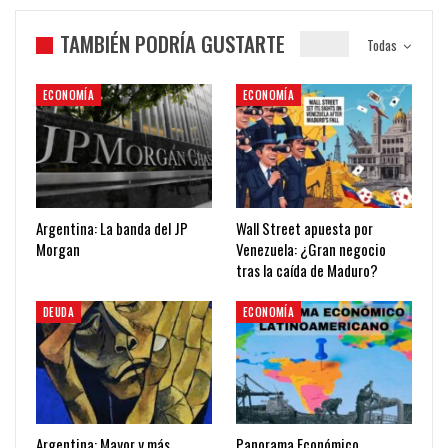
TAMBIÉN PODRÍA GUSTARTE
Todas
ECONOMÍA
ECONOMÍA
Argentina: La banda del JP
Wall Street apuesta por
Morgan
Venezuela: ¿Gran negocio
tras la caída de Maduro?
DEUDA
ECONOMÍA
Argentina: Mayor y más
Panorama Económico