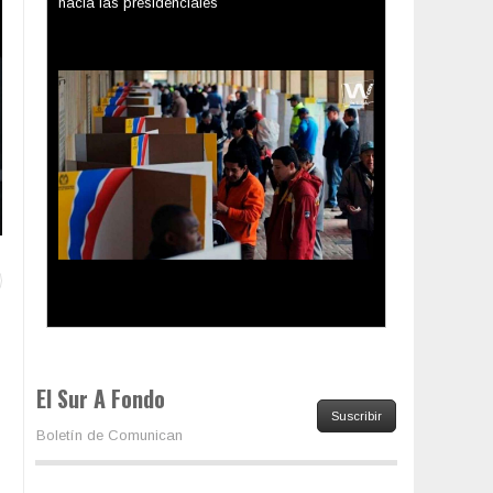
Los latinos le van dando la espalda a Trump
El Sur A Fondo
Suscribir
Boletín de Comunican