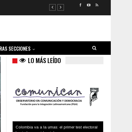
Colombia va a la urnas: el primer test electoral
hacia las presidenciales
RAS SECCIONES
LO MÁS LEÍDO
Trump y las drogas: la viga en los propios ojos