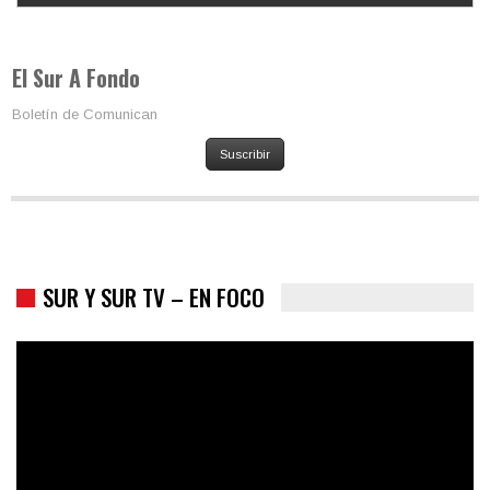
Los latinos le van dando la espalda a Trump
El Sur A Fondo
Boletín de Comunican
Suscribir
SUR Y SUR TV – EN FOCO
Colombia va a la urnas: el primer test electoral hacia las
presidenciales