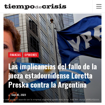
FINANZAS
OPINIONES
Las implicancias del fallo de la
jueza estadounidense Loretta
Preska contra la Argentina
el
Sep 25, 2023
, y de este modo el acuerdo con la empresa argentina quedó más cerca. Foto NA: JUAN VARGASzzzz