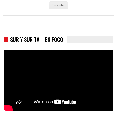
Suscribir
SUR Y SUR TV – EN FOCO
Colombia va a la urnas: el primer test electoral hacia las
presidenciales