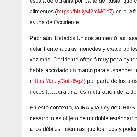
escala de Ucrania por parte de Rusia, que c
alimentos (
https://bit.ly/42mMGc7
) en el Áf
ayuda de Occidente.
Peor aún, Estados Unidos aumentó las tasas
dólar frente a otras monedas y exacerbó la
vez más, Occidente ofreció muy poca ayuda 
había acordado un marco para suspender te
(
https://bit.ly/3oL45gZ
) por parte de los pa
necesitaba era una restructuración de la d
En este contexto, la IRA y la Ley de CHIPS
desarrollo es objeto de un doble estándar: 
a los débiles, mientras que los ricos y pod