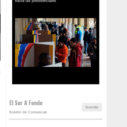
hacia las presidenciales
Trump y las drogas: la viga en los propios ojos
El Sur A Fondo
Suscribir
Boletín de Comunican