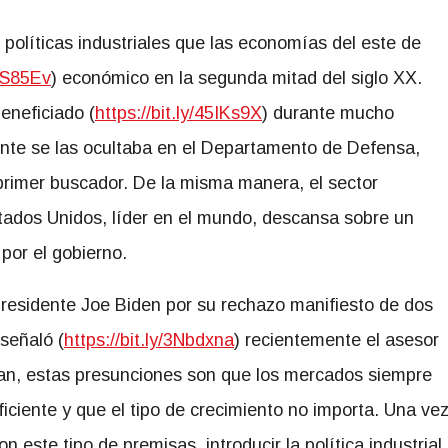
 políticas industriales que las economías del este de
3MS85Ev
) económico en la segunda mitad del siglo XX.
eneficiado (
https://bit.ly/45IKs9X
) durante mucho
nte se las ocultaba en el Departamento de Defensa,
 primer buscador. De la misma manera, el sector
tados Unidos, líder en el mundo, descansa sobre un
por el gobierno.
l presidente Joe Biden por su rechazo manifiesto de dos
señaló (
https://bit.ly/3Nbdxna
) recientemente el asesor
van, estas presunciones son que los mercados siempre
ficiente y que el tipo de crecimiento no importa. Una ve
 este tipo de premisas, introducir la política industrial