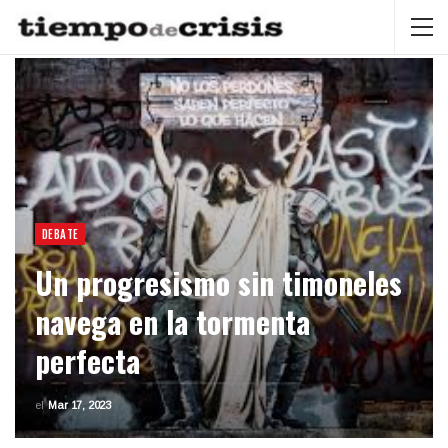
DEBATE
Un progresismo sin timoneles
navega en la tormenta
perfecta
el
Mar 17, 2023