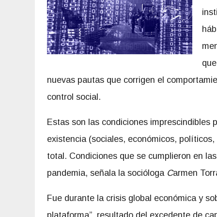
ins
háb
men
que
nuevas pautas que corrigen el comportamien
control social.
Estas son las condiciones imprescindibles p
existencia (sociales, económicos, políticos, 
total. Condiciones que se cumplieron en las 
pandemia, señala la socióloga
C
armen Torr
Fue durante la crisis global económica y so
plataforma”, resultado del excedente de capi