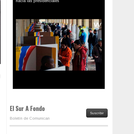
Los latinos le van dando la espalda a Trump
El Sur A Fondo
Suscribir
Boletín de Comunican