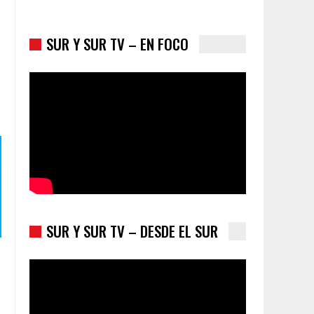
SUR Y SUR TV – EN FOCO
Colombia va a la urnas: el primer test electoral
hacia las presidenciales
SUR Y SUR TV – DESDE EL SUR