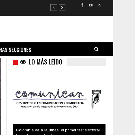
RAS SECCIONES
LO MÁS LEÍDO
Trump y las drogas: la viga en los propios ojos