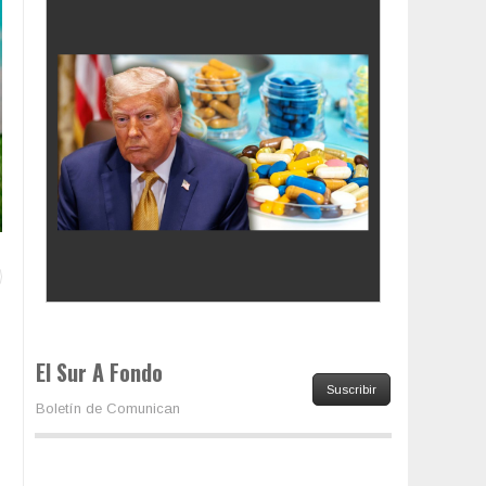
Colombia va a la urnas: el primer test electoral
hacia las presidenciales
El Sur A Fondo
Suscribir
Boletín de Comunican