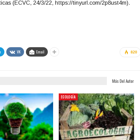
icas (ECVC, 24/3/22, https://tinyurl.com/2p8ust4m).
m
VK
Email
820
Más Del Autor
ECOLOGÍA