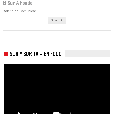
El Sur A Fondo
Boletín de Comunican
Suscribir
SUR Y SUR TV – EN FOCO
Colombia va a la urnas: el primer test electoral hacia las
presidenciales