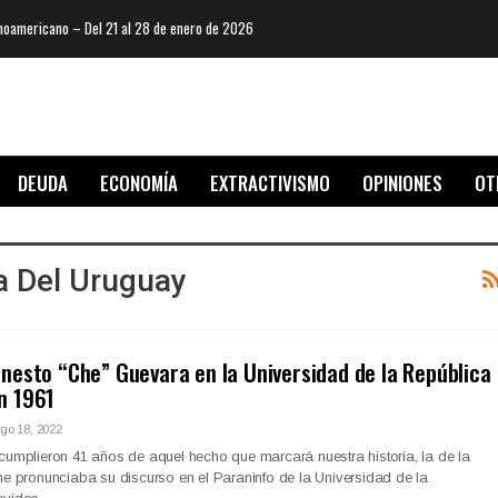
oamericano – Del 21 al 28 de enero de 2026
DEUDA
ECONOMÍA
EXTRACTIVISMO
OPINIONES
OT
a Del Uruguay
rnesto “Che” Guevara en la Universidad de la República
n 1961
go 18, 2022
cumplieron 41 años de aquel hecho que marcará nuestra historia, la de la
he pronunciaba su discurso en el Paraninfo de la Universidad de la