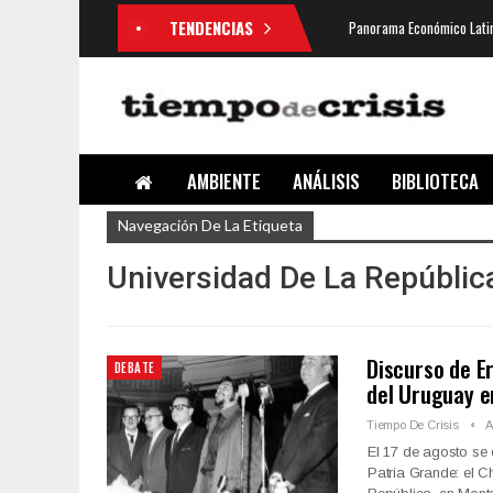
TENDENCIAS
Panorama Económico Latin
AMBIENTE
ANÁLISIS
BIBLIOTECA
Navegación De La Etiqueta
Universidad De La Repúblic
Discurso de E
DEBATE
del Uruguay e
Tiempo De Crisis
A
El 17 de agosto se 
Patria Grande: el C