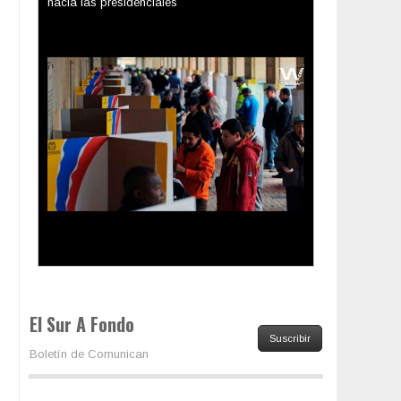
hacia las presidenciales
Trump y las drogas: la viga en los propios ojos
El Sur A Fondo
Suscribir
Boletín de Comunican