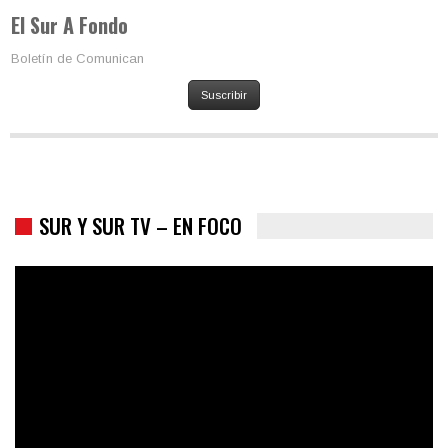
El Sur A Fondo
Boletín de Comunican
Suscribir
SUR Y SUR TV – EN FOCO
Los latinos le van dando la espalda a Trump