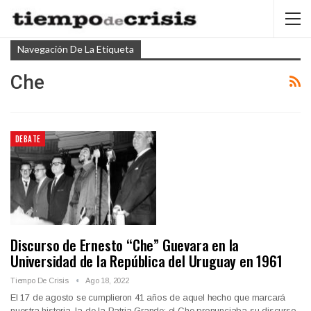
Navegación De La Etiqueta
Che
DEBATE
Discurso de Ernesto “Che” Guevara en la
Universidad de la República del Uruguay en 1961
Tiempo De Crisis
Ago 18, 2022
El 17 de agosto se cumplieron 41 años de aquel hecho que marcará
nuestra historia, la de la Patria Grande: el Che pronunciaba su discurso