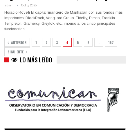
admin
Oct 5, 2025
Horacio Rovelli El capital financiero de Manhattan con sus fondos más
importantes: BlackRock, Vanguard Group, Fidelity, Pimco, Franklin
Templeton, Gramercy, Greylok, etc., impuso a los cinco principales
funcionarios…
ANTERIOR
1
2
3
4
5
6
…
157
SIGUIENTE
LO MÁS LEÍDO
Colombia va a la urnas: el primer test electoral hacia las
presidenciales