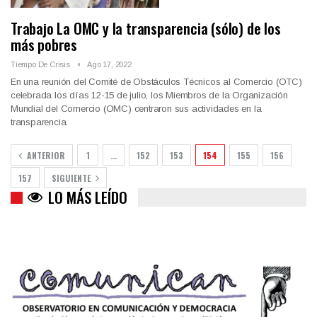
Trabajo La OMC y la transparencia (sólo) de los
más pobres
Tiempo De Crisis
Ago 17, 2022
En una reunión del Comité de Obstáculos Técnicos al Comercio (OTC)
celebrada los días 12-15 de julio, los Miembros de la Organización
Mundial del Comercio (OMC) centraron sus actividades en la
transparencia.
ANTERIOR
1
…
152
153
154
155
156
157
SIGUIENTE
Colombia va a la urnas: el primer test electoral hacia las
LO MÁS LEÍDO
presidenciales