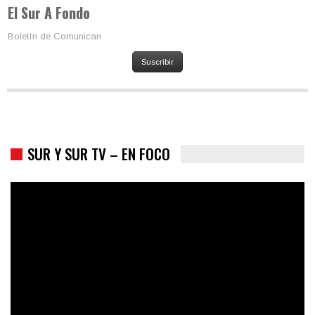
El Sur A Fondo
Los latinos le van dando la espalda a Trump
Boletín de Comunican
Suscribir
SUR Y SUR TV – EN FOCO