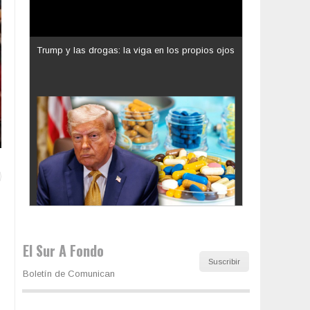
Los latinos le van dando la espalda a Trump
El Sur A Fondo
Suscribir
Boletín de Comunican