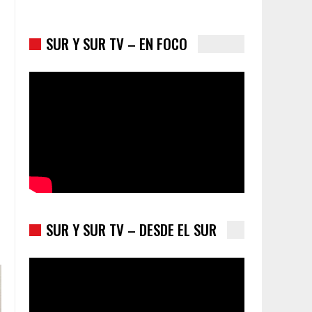
SUR Y SUR TV – EN FOCO
Colombia va a la urnas: el primer test electoral
hacia las presidenciales
SUR Y SUR TV – DESDE EL SUR