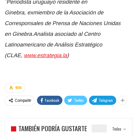
¨P
eriodista uruguayo residente en
Ginebra
,
exmiembro de la Asociación de
Corresponsales de Prensa de Naciones Unidas
en
Ginebra
.
Analista
a
sociado al Centro
Latinoamericano de Análisis Estratégico
(CLAE,
www.estrategia.la
)
906
Facebook
Twitter
Telegram
Compartir
TAMBIÉN PODRÍA GUSTARTE
Todas