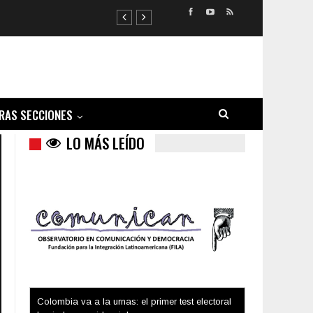
Colombia va a la urnas: el primer test electoral
hacia las presidenciales
RAS SECCIONES
LO MÁS LEÍDO
Trump y las drogas: la viga en los propios ojos