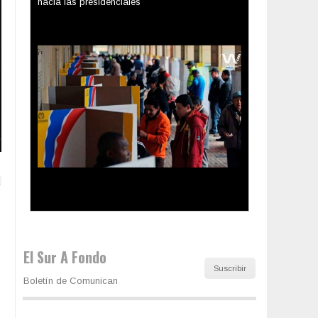
Los latinos le van dando la espalda a Trump
El Sur A Fondo
Suscribir
Boletín de Comunican