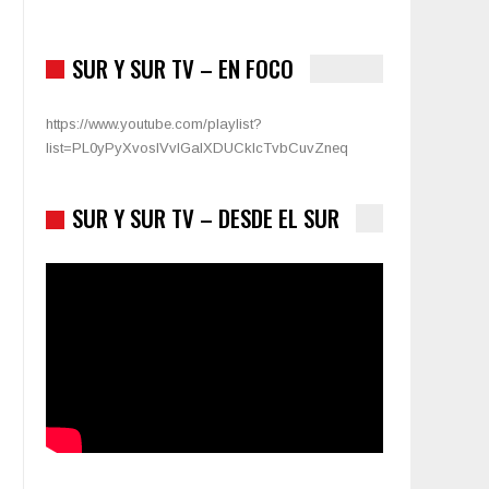
SUR Y SUR TV – EN FOCO
https://www.youtube.com/playlist?
list=PL0yPyXvoslVvIGalXDUCklcTvbCuvZneq
SUR Y SUR TV – DESDE EL SUR