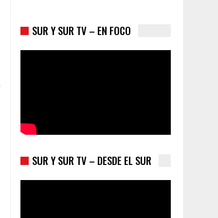
SUR Y SUR TV – EN FOCO
Colombia va a la urnas: el primer test electoral
hacia las presidenciales
SUR Y SUR TV – DESDE EL SUR