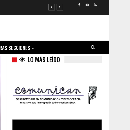
RAS SECCIONES
LO MÁS LEÍDO
Trump y las drogas: la viga en los propios ojos