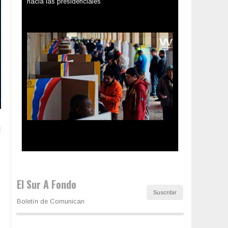
Los latinos le van dando la espalda a Trump
El Sur A Fondo
Suscribir
Boletín de Comunican