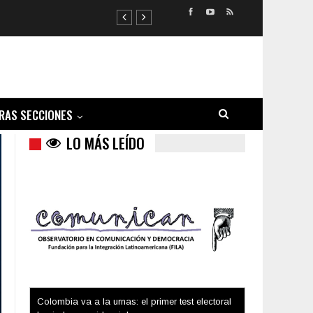
RAS SECCIONES
LO MÁS LEÍDO
Trump y las drogas: la viga en los propios ojos