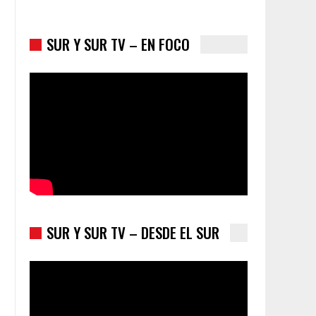
SUR Y SUR TV – EN FOCO
Colombia va a la urnas: el primer test electoral
hacia las presidenciales
SUR Y SUR TV – DESDE EL SUR