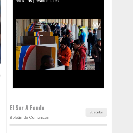
Los latinos le van dando la espalda a Trump
El Sur A Fondo
Suscribir
Boletín de Comunican