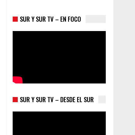
SUR Y SUR TV – EN FOCO
Colombia va a la urnas: el primer test electoral
hacia las presidenciales
SUR Y SUR TV – DESDE EL SUR