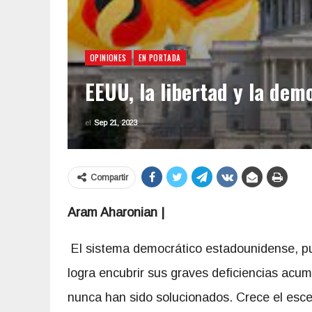
OPINIONES
EN PORTADA
EEUU, la libertad y la dem
el
Sep 21, 2023
Compartir
Aram Aharonian |
El sistema democrático estadounidense, pu
logra encubrir sus graves deficiencias acu
nunca han sido solucionados. Crece el esc