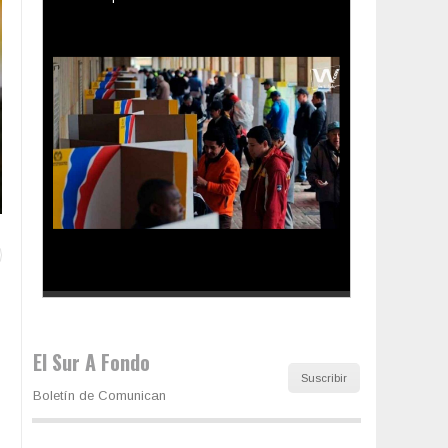
Los latinos le van dando la espalda a Trump
El Sur A Fondo
Suscribir
Boletín de Comunican