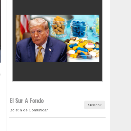
Colombia va a la urnas: el primer test electoral
hacia las presidenciales
El Sur A Fondo
Suscribir
Boletín de Comunican