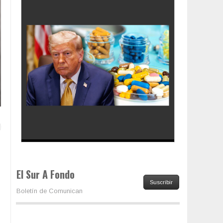
Los latinos le van dando la espalda a Trump
El Sur A Fondo
Suscribir
Boletín de Comunican