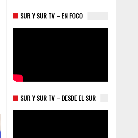
SUR Y SUR TV – EN FOCO
Colombia va a la urnas: el primer test electoral
hacia las presidenciales
SUR Y SUR TV – DESDE EL SUR