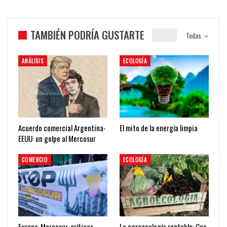
TAMBIÉN PODRÍA GUSTARTE
Todas
ANÁLISIS
ECOLOGÍA
Acuerdo comercial Argentina-
El mito de la energía limpia
EEUU: un golpe al Mercosur
COMERCIO
ECOLOGÍA
Europa-Mercosur, críticas
La agroecología rentable: Cae