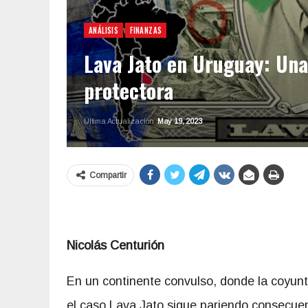
ANÁLISIS
FINANZAS
Lava Jato en Uruguay: Una 
protectora
Última Actualización
May 19, 2023
Compartir
Nicolás Centurión
En un continente convulso, donde la coyuntu
el caso Lava Jato sigue pariendo consecuenc