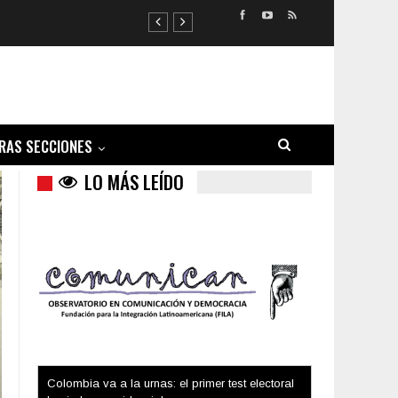
RAS SECCIONES
LO MÁS LEÍDO
Trump y las drogas: la viga en los propios ojos