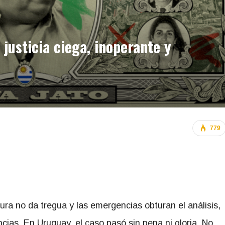
justicia ciega, inoperante y
779
ra no da tregua y las emergencias obturan el análisis,
ias. En Uruguay, el caso pasó sin pena ni gloria. No