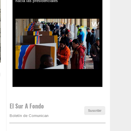
Los latinos le van dando la espalda a Trump
El Sur A Fondo
Suscribir
Boletín de Comunican