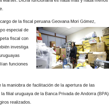
ó a Marset. Dicha funcionaria es nada más y nada menos
e.
 cargo de la fiscal peruana Geovana Mori Gómez,
po especial de
peta fiscal con
bién investiga
 uruguayas
lían funciones
 la maniobra de facilitación de la apertura de las
la filial uruguaya de la Banca Privada de Andorra (BPA)
giros realizados.