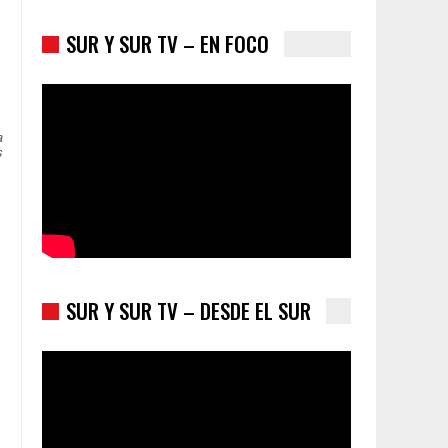
SUR Y SUR TV – EN FOCO
a
s
Colombia va a la urnas: el primer test electoral
hacia las presidenciales
SUR Y SUR TV – DESDE EL SUR