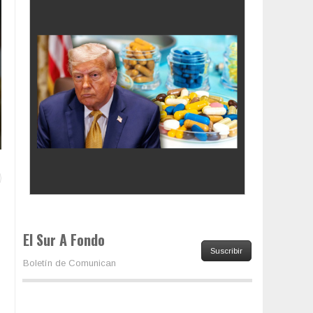
Los latinos le van dando la espalda a Trump
El Sur A Fondo
Suscribir
Boletín de Comunican