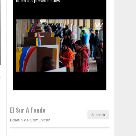
Los latinos le van dando la espalda a Trump
El Sur A Fondo
Suscribir
Boletín de Comunican