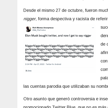
Desde el mismo 27 de octubre, fueron much
nigger
, forma despectiva y racista de refer
suc
der
de 
afi
con
com
pal
las cuentas parodia que utilizaban su nomb
Otro asunto que generó controversia e inse
promocionado Twitter Blue, que no es más