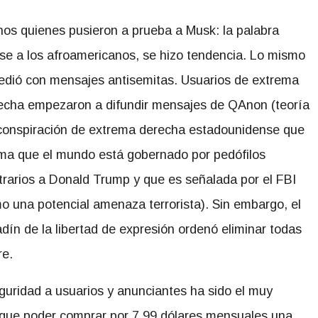
os quienes pusieron a prueba a Musk: la palabra
irse a los afroamericanos, se hizo tendencia. Lo mismo
edió con mensajes
antisemitas. Usuarios de extrema
echa empezaron a difundir mensajes de QAnon (teoría
conspiración de extrema derecha estadounidense que
rma que el mundo está gobernado por pedófilos
trarios a Donald Trump y que es señalada por el FBI
o una potencial amenaza terrorista). Sin embargo, el
adín de la libertad de expresión ordenó eliminar todas
re.
guridad a usuarios y anunciantes ha sido el muy
 que poder comprar por 7,99 dólares mensuales una