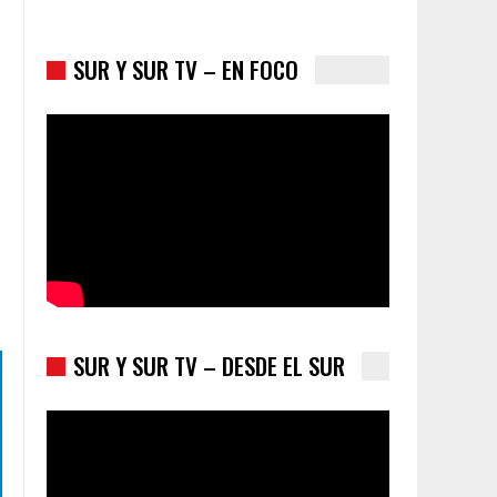
SUR Y SUR TV – EN FOCO
Colombia va a la urnas: el primer test electoral
hacia las presidenciales
SUR Y SUR TV – DESDE EL SUR