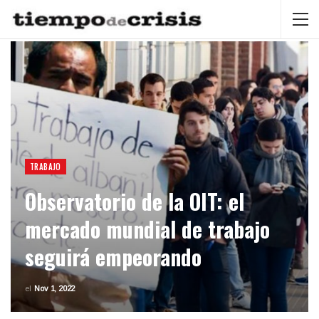
TRABAJO
Observatorio de la OIT: el
mercado mundial de trabajo
seguirá empeorando
el
Nov 1, 2022