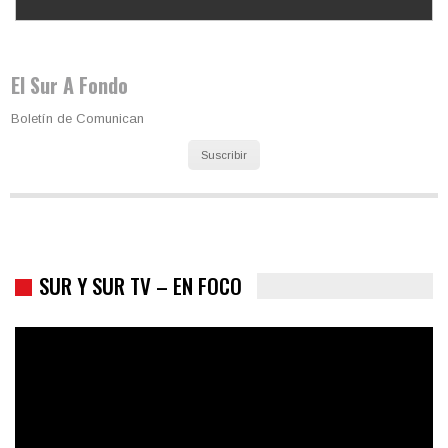
Los latinos le van dando la espalda a Trump
El Sur A Fondo
Boletín de Comunican
Suscribir
SUR Y SUR TV – EN FOCO
Colombia va a la urnas: el primer test electoral hacia las
presidenciales