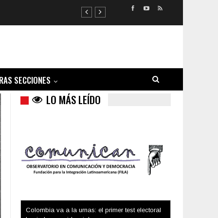
RAS SECCIONES
LO MÁS LEÍDO
Trump y las drogas: la viga en los propios ojos