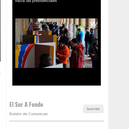
Los latinos le van dando la espalda a Trump
El Sur A Fondo
Suscribir
Boletín de Comunican