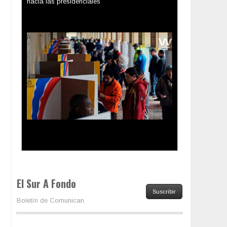
hacia las presidenciales
Trump y las drogas: la viga en los propios ojos
El Sur A Fondo
Suscribir
Boletín de Comunican