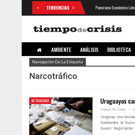
TENDENCIAS
Panorama Económico Latin
AMBIENTE
ANÁLISIS
BIBLIOTECA
Navegación De La Etiqueta
Narcotráfico
Uruguayos cam
ACTUALIDAD
Tiempo De Crisis
S
Uruguay, ese enclav
habitantes, la Suiz
bueno” llega tarde.