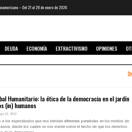
oamericano – Del 21 al 28 de enero de 2026
DEUDA
ECONOMÍA
EXTRACTIVISMO
OPINIONES
OT
al Humanitario: la ética de la democracia en el jardín
os (in) humanos
go 19, 2022
a los espectáculos que nos brindan diferentes panelistas en los medios de
asiva, desde los cuales se nos insiste sobre el hecho de que los derechos