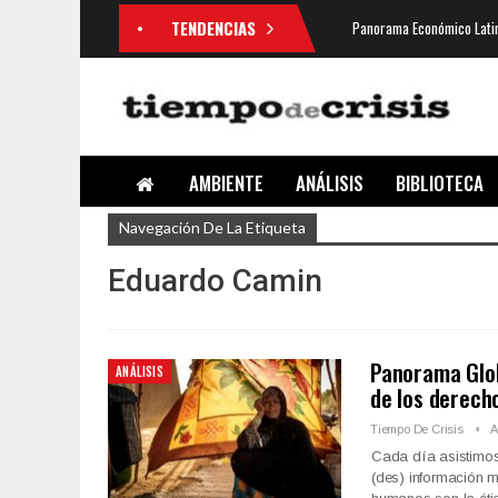
TENDENCIAS
Panorama Económico Latin
AMBIENTE
ANÁLISIS
BIBLIOTECA
Navegación De La Etiqueta
Eduardo Camin
Panorama Glob
ANÁLISIS
de los derech
Tiempo De Crisis
A
Cada día asistimos 
(des) información m