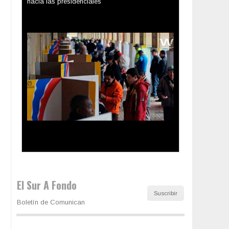
hacia las presidenciales
Trump y las drogas: la viga en los propios ojos
El Sur A Fondo
Suscribir
Boletín de Comunican