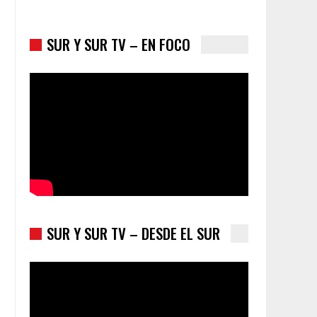
SUR Y SUR TV – EN FOCO
Colombia va a la urnas: el primer test electoral
hacia las presidenciales
SUR Y SUR TV – DESDE EL SUR