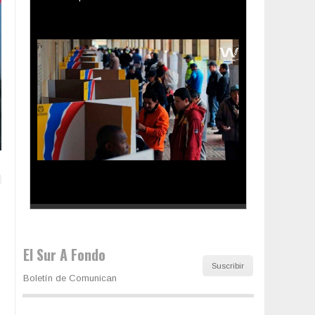
Los latinos le van dando la espalda a Trump
El Sur A Fondo
Suscribir
Boletín de Comunican