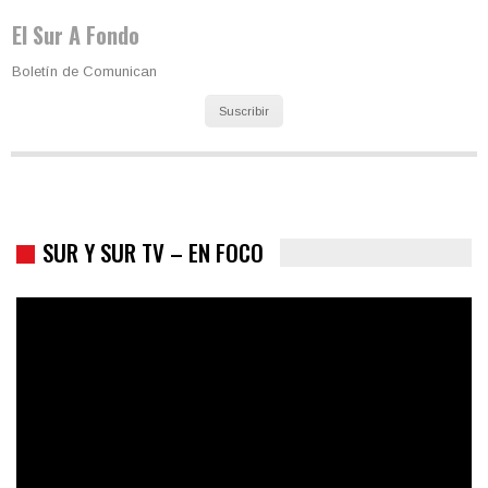
El Sur A Fondo
Boletín de Comunican
Suscribir
SUR Y SUR TV – EN FOCO
Colombia va a la urnas: el primer test electoral hacia las
presidenciales