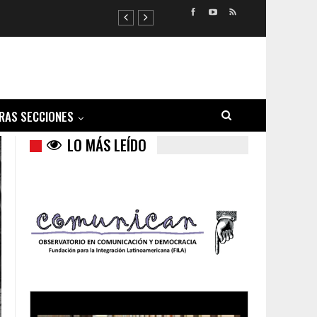
RAS SECCIONES
LO MÁS LEÍDO
Trump y las drogas: la viga en los propios ojos