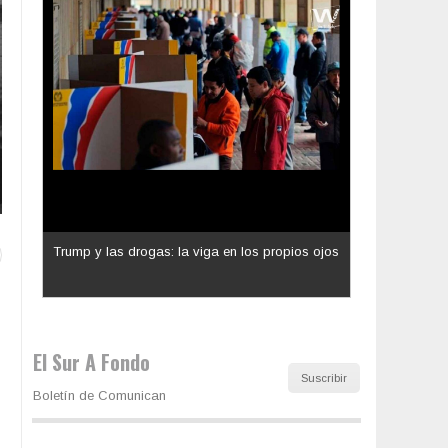
Los latinos le van dando la espalda a Trump
El Sur A Fondo
Suscribir
Boletín de Comunican