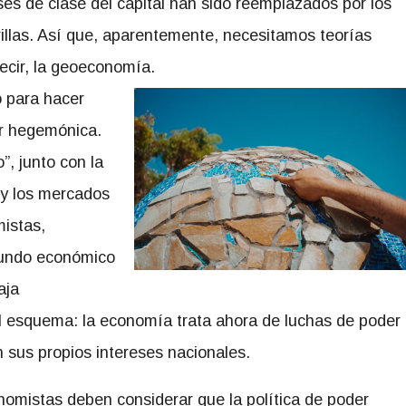
eses de clase del capital han sido reemplazados por los
rillas. Así que, aparentemente, necesitamos teorías
cir, la geoeconomía.
 para hacer
der hegemónica.
”, junto con la
o y los mercados
mistas,
mundo económico
aja
l esquema: la economía trata ahora de luchas de poder
 sus propios intereses nacionales.
nomistas deben considerar que la política de poder