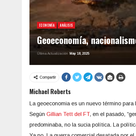
ECONOMÍA
ANÁLISIS
Geoeconomía, nacionalism
Última Actualización
May 18, 2025
Compartir
Michael Roberts
La geoeconomia es un nuevo término para la
Según
Gillian Tett del FT
, en el pasado, “g
predominaba, no la sucia política. La políti
Ya no. La guerra comercial desatada por el