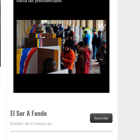
Los latinos le van dando la espalda a Trump
El Sur A Fondo
Suscribir
Boletín de Comunican