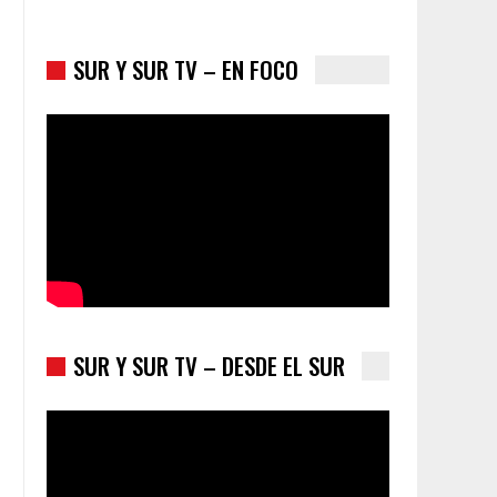
SUR Y SUR TV – EN FOCO
Colombia va a la urnas: el primer test electoral
hacia las presidenciales
SUR Y SUR TV – DESDE EL SUR