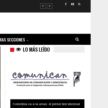
RAS SECCIONES
LO MÁS LEÍDO
Trump y las drogas: la viga en los propios ojos