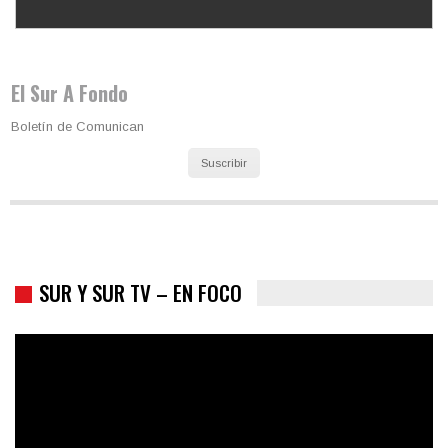
Los latinos le van dando la espalda a Trump
El Sur A Fondo
Boletín de Comunican
Suscribir
SUR Y SUR TV – EN FOCO
Colombia va a la urnas: el primer test electoral hacia las
presidenciales