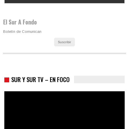
Los latinos le van dando la espalda a Trump
El Sur A Fondo
Boletín de Comunican
Suscribir
SUR Y SUR TV – EN FOCO
Colombia va a la urnas: el primer test electoral hacia las
presidenciales