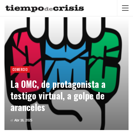
COMERCIO
La OMC, de protagonista a
testigo virtual, a golpe de
aranceles
el
Abr 16, 2025