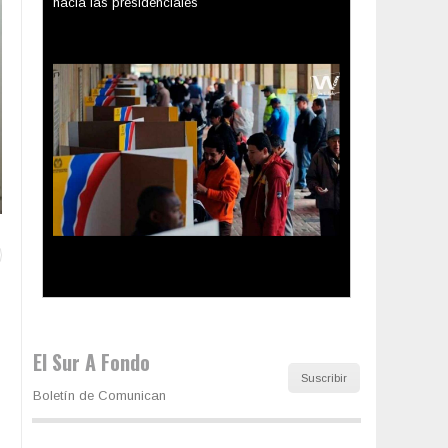
Los latinos le van dando la espalda a Trump
El Sur A Fondo
Suscribir
Boletín de Comunican