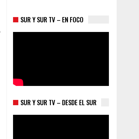
SUR Y SUR TV – EN FOCO
o
Colombia va a la urnas: el primer test electoral
hacia las presidenciales
SUR Y SUR TV – DESDE EL SUR